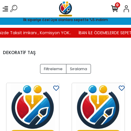
0
İlk siparişe özel üye olanlara sepette %5 indirim
izde Taksit imkanı , Komisyon YOK..
İBAN İLE ÖDEMELERDE SEPET
DEKORATİF TAŞ
Filtreleme
Sıralama