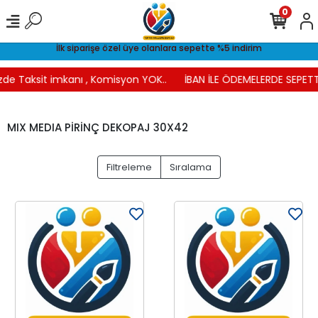
0
İlk siparişe özel üye olanlara sepette %5 indirim
zde Taksit imkanı , Komisyon YOK..
İBAN İLE ÖDEMELERDE SEPETTE
MIX MEDIA PİRİNÇ DEKOPAJ 30X42
Filtreleme
Sıralama