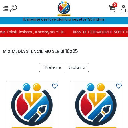
0
İlk siparişe özel üye olanlara sepette %5 indirim
e Taksit imkanı , Komisyon YOK..
İBAN İLE ÖDEMELERDE SEPETTE 
MIX MEDİA STENCIL MU SERİSİ 10X25
Filtreleme
Sıralama