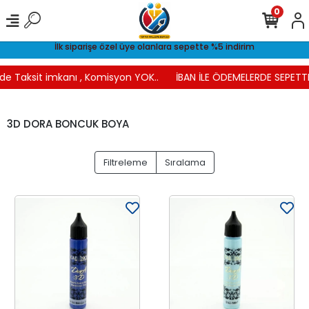
0
İlk siparişe özel üye olanlara sepette %5 indirim
e Taksit imkanı , Komisyon YOK..
İBAN İLE ÖDEMELERDE SEPETTE 
3D DORA BONCUK BOYA
Filtreleme
Sıralama