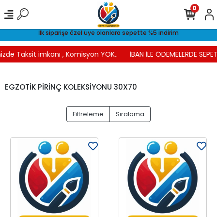
0
İlk siparişe özel üye olanlara sepette %5 indirim
izde Taksit imkanı , Komisyon YOK..
İBAN İLE ÖDEMELERDE SEPETT
EGZOTİK PİRİNÇ KOLEKSİYONU 30X70
Filtreleme
Sıralama