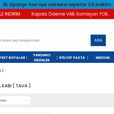
İlk siparişe özel üye olanlara sepette %5 indirim
İNDİRİM
Kapıda Ödeme VAR, Komisyon YOK..
ARA
YARDIMCI
FEKT BOYALAR
RÖLYEF PASTA
MEDIUM
ÜRÜNLER
 )
KABI ( TAVA )