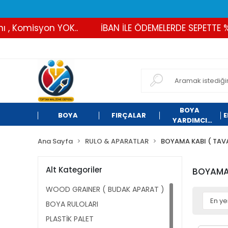
, Komisyon YOK..
İBAN İLE ÖDEMELERDE SEPETTE %2 
BOYA
BOYA
FIRÇALAR
E
YARDIMCI
ÜRÜNLER
Ana Sayfa
RULO & APARATLAR
BOYAMA KABI ( TAVA
Alt Kategoriler
BOYAMA 
WOOD GRAINER ( BUDAK APARAT )
BOYA RULOLARI
PLASTİK PALET