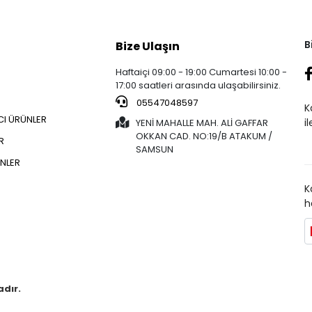
B
Bize Ulaşın
Haftaiçi 09:00 - 19:00 Cumartesi 10:00 -
17:00 saatleri arasında ulaşabilirsiniz.
05547048597
K
CI ÜRÜNLER
i
YENİ MAHALLE MAH. ALİ GAFFAR
OKKAN CAD. NO:19/B ATAKUM /
R
SAMSUN
NLER
K
h
adır.