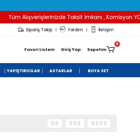
Tüm Alışverişlerinizde Taksit imkanı , Komisyon YOK..
Sipariş Takip
Yardım
İletişim
|
|
0
Favori Listem
Giriş Yap
Sepetim
YAPIŞTIRICILAR
ASTARLAR
BOYA SET