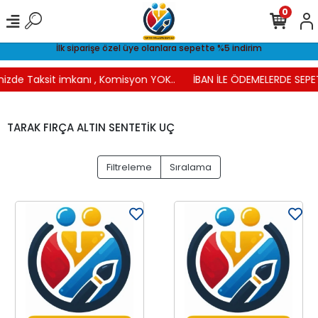
0
İlk siparişe özel üye olanlara sepette %5 indirim
nizde Taksit imkanı , Komisyon YOK..
İBAN İLE ÖDEMELERDE SEPET
TARAK FIRÇA ALTIN SENTETİK UÇ
Filtreleme
Sıralama