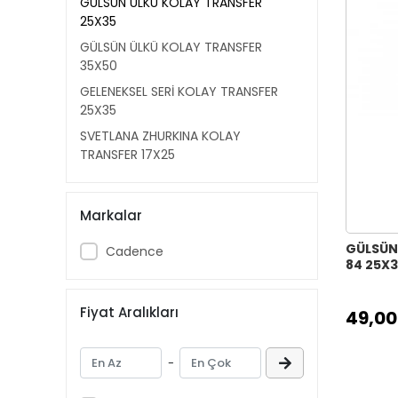
GÜLSÜN ÜLKÜ KOLAY TRANSFER
25X35
GÜLSÜN ÜLKÜ KOLAY TRANSFER
35X50
GELENEKSEL SERİ KOLAY TRANSFER
25X35
SVETLANA ZHURKINA KOLAY
TRANSFER 17X25
SVETLANA ZHURKINA KOLAY
TRANSFER 25X35
Markalar
HOME DECOR HAZIR TRANSFER
25X35
GÜLSÜN
Cadence
84 25X
KUMAŞ TRANSFER SİYAH BEYAZ
21X30
Fiyat Aralıkları
KUMAŞ TRANSFER 25X35
49,00
KUMAŞ TRANSFER 17X25
-
VARAK KUMAŞ ALTIN TRANSFER
21X30