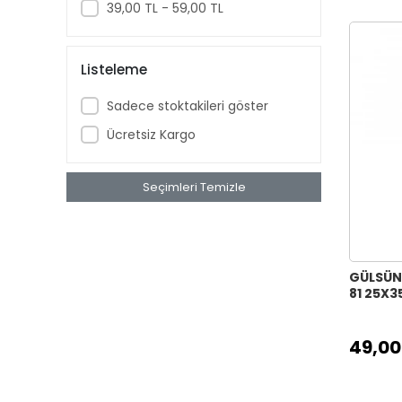
39,00 TL - 59,00 TL
VARAK KUMAŞ TRANSFER ALTIN
30X42
KUMAŞ KONTÜR TRANSFER 25X35
Listeleme
KUMAŞ TRANSFER SULU BOYA 25X35
Sadece stoktakileri göster
DANTEL HAZIR TRANSFER 35X50
Ücretsiz Kargo
DANTEL HAZIR TRANSFER 25X35
DANTEL HAZIR TRANSFER 17X25
OLEG KULAKOV KOLAY TRANSFER
Seçimleri Temizle
17X25
OLEG KULAKOV KOLAY TRANSFER
25X35
HAYVAN PORTRELERİ KUMAŞ
GÜLSÜN
81 25X3
TRANSFER KOLEKSİYONU 21X30
KUMAŞ GRUNGE VARAK TRANSFER
KOLEKSİYONU ALTIN 21X30
49,00
YENİ DANTEL TRANSFER SERİ ( SULU )
BEYAZ ZEMİN 25X35