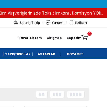
verişlerinizde Taksit imkanı , Komisyon YOK..
İBA
Sipariş Takip
Yardım
İletişim
|
|
0
Favori Listem
Giriş Yap
Sepetim
YAPIŞTIRICILAR
ASTARLAR
BOYA SET