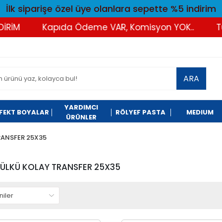
İlk siparişe özel üye olanlara sepette %5 indirim
Kapıda Ödeme VAR, Komisyon YOK..
Tüm Alış
ARA
YARDIMCI
FEKT BOYALAR
RÖLYEF PASTA
MEDIUM
ÜRÜNLER
RANSFER 25X35
ÜLKÜ KOLAY TRANSFER 25X35