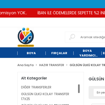
n YOK..
İBAN İLE ÖDEMELERDE SEPETTE %2 İNDİRİM
BOYA
BOYA
FIRÇALAR
E
YARDIMCI
ÜRÜNLER
Ana Sayfa
HAZIR TRANSFER
GÜLSÜN ÜLKÜ KOLAY T
Alt Kategoriler
GÜLSÜN 
DİĞER TRANSFERLER
GÜLSÜN ÜLKÜ KOLAY TRANSFER
17X25