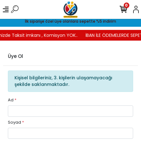
0
İlk siparişe özel üye olanlara sepette %5 indirim
nizde Taksit imkanı , Komisyon YOK..
İBAN İLE ÖDEMELERDE SEPET
Üye Ol
Kişisel bilgileriniz, 3. kişilerin ulaşamayacağı
şekilde saklanmaktadır.
Ad
*
Soyad
*