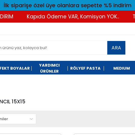
İlk siparişe özel üye olanlara sepette %5 indirim
Kapıda Ödeme VAR, Komisyon YOK..
Tüm Alışv
ARA
YARDIMCI
FEKT BOYALAR
RÖLYEF PASTA
MEDIUM
ÜRÜNLER
NCIL 15X15