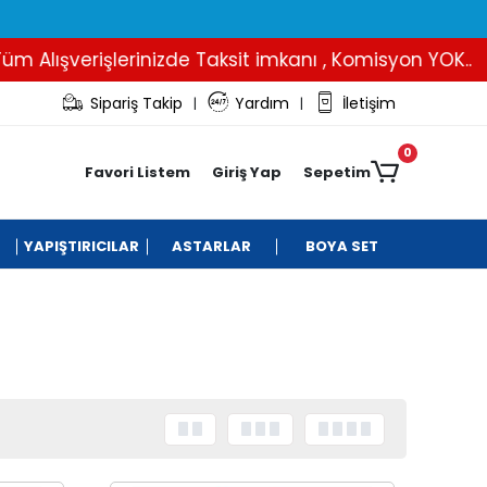
erişlerinizde Taksit imkanı , Komisyon YOK..
İBAN
Sipariş Takip
Yardım
İletişim
|
|
0
Favori Listem
Giriş Yap
Sepetim
YAPIŞTIRICILAR
ASTARLAR
BOYA SET