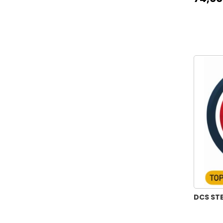
HOME HERITAGE CLASSIC 50X70CM
KOOKY STENCIL SPACE 15X15CM
KOOKY STENCIL SPACE 25X25CM
DCS STE