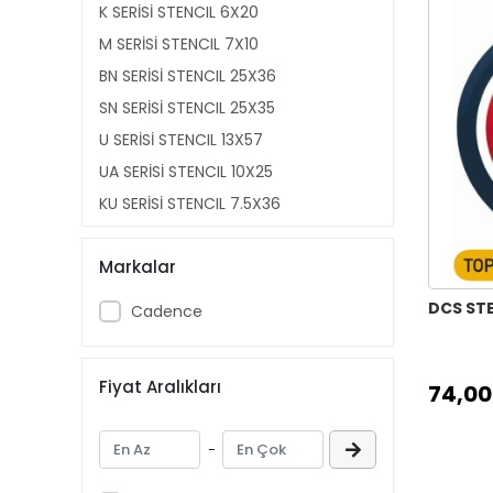
K SERİSİ STENCIL 6X20
M SERİSİ STENCIL 7X10
BN SERİSİ STENCIL 25X36
SN SERİSİ STENCIL 25X35
U SERİSİ STENCIL 13X57
UA SERİSİ STENCIL 10X25
KU SERİSİ STENCIL 7.5X36
KA SERİSİ STENCIL 22X22
Markalar
YB SERİSİ STENCIL 22X22
DANTEL SERİSİ STENCIL 25X35
DCS STE
Cadence
A4 SERİSİ STENCIL AS401 21X29
MIX MEDİA STENCIL MU SERİSİ 10X25
Fiyat Aralıkları
74,00
KS SERİSİ SİLUET STENCIL 25X25
HOME DECOR STENCIL 45X45
-
KADIN SİLÜET STENCIL 21X29
NEW BACKROUND BÜYÜK STENCIL