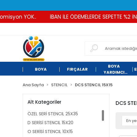
 YOK..
İBAN İLE ÖDEMELERDE SEPETTE %2 İNDİRİM
BOYA
BOYA
FIRÇALAR
E
YARDIMCI
ÜRÜNLER
Ana Sayfa
STENCIL
DCS STENCIL 15X15
Alt Kategoriler
DCS STE
ÖZEL SERİ STENCIL 25X35
D SERİSİ STENCIL 15X20
O SERİSİ STENCIL 10X15