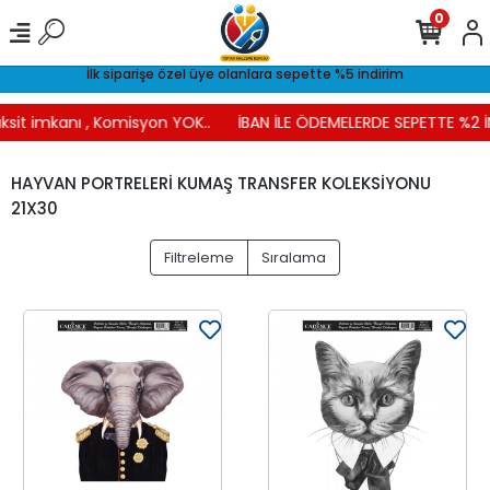
0
İlk siparişe özel üye olanlara sepette %5 indirim
ksit imkanı , Komisyon YOK..
İBAN İLE ÖDEMELERDE SEPETTE %2 İN
HAYVAN PORTRELERİ KUMAŞ TRANSFER KOLEKSİYONU
21X30
Filtreleme
Sıralama