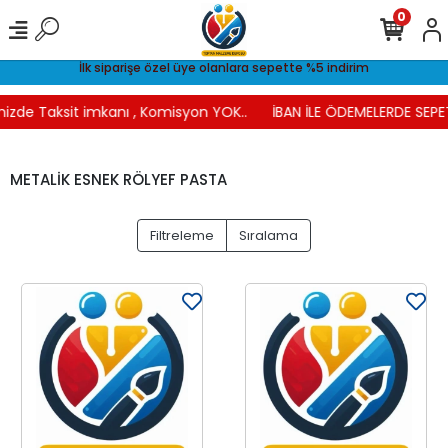
0
İlk siparişe özel üye olanlara sepette %5 indirim
nizde Taksit imkanı , Komisyon YOK..
İBAN İLE ÖDEMELERDE SEPET
METALİK ESNEK RÖLYEF PASTA
Filtreleme
Sıralama