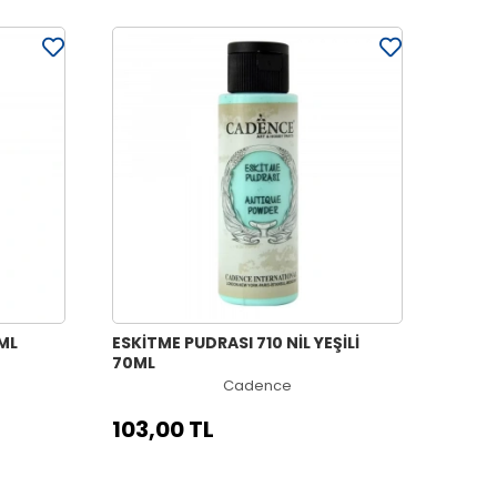
0ML
ESKİTME PUDRASI 710 NİL YEŞİLİ
70ML
Cadence
103,00 TL