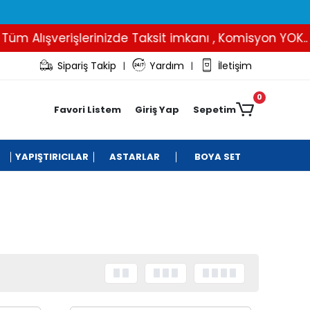
ışverişlerinizde Taksit imkanı , Komisyon YOK..
İB
Sipariş Takip
Yardım
İletişim
|
|
0
Favori Listem
Giriş Yap
Sepetim
YAPIŞTIRICILAR
ASTARLAR
BOYA SET