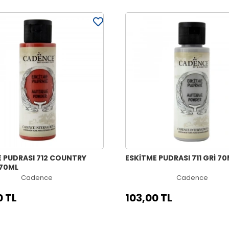
E PUDRASI 712 COUNTRY
ESKİTME PUDRASI 711 GRİ 7
 70ML
Cadence
Cadence
0 TL
103,00 TL