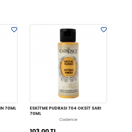
IN 70ML
ESKİTME PUDRASI 704 OKSİT SARI
70ML
Cadence
103,00 TL