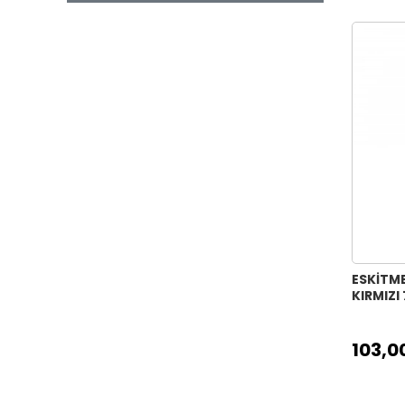
ESKİTM
KIRMIZI
103,0