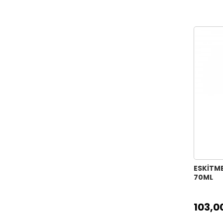
ESKİTM
70ML
103,0