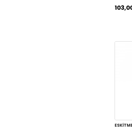
103,0
ESKİTME