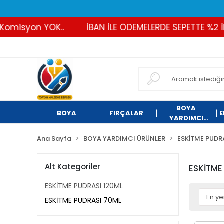
yon YOK..
İBAN İLE ÖDEMELERDE SEPETTE %2 İNDİRİM
BOYA
BOYA
FIRÇALAR
E
YARDIMCI
ÜRÜNLER
Ana Sayfa
BOYA YARDIMCI ÜRÜNLER
ESKİTME PUDR
Alt Kategoriler
ESKİTME
ESKİTME PUDRASI 120ML
ESKİTME PUDRASI 70ML