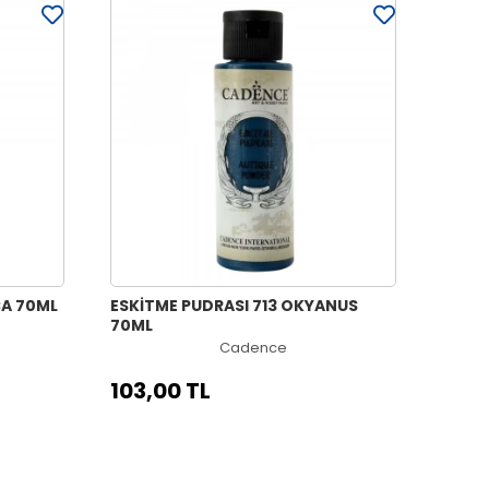
CA 70ML
ESKİTME PUDRASI 713 OKYANUS
70ML
Cadence
103,00 TL