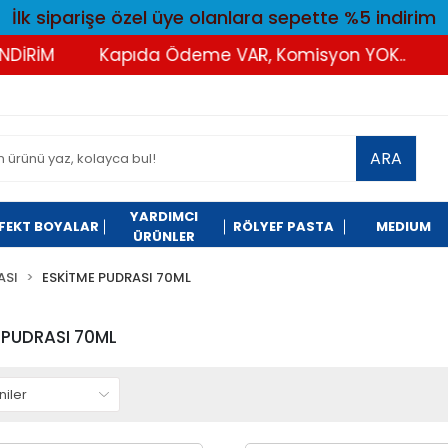
İlk siparişe özel üye olanlara sepette %5 indirim
Kapıda Ödeme VAR, Komisyon YOK..
Tüm Al
ARA
YARDIMCI
FEKT BOYALAR
RÖLYEF PASTA
MEDIUM
ÜRÜNLER
ASI
ESKİTME PUDRASI 70ML
 PUDRASI 70ML