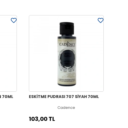
N 70ML
ESKİTME PUDRASI 707 SİYAH 70ML
Cadence
103,00 TL