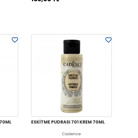
 70ML
ESKİTME PUDRASI 701 KREM 70ML
Cadence