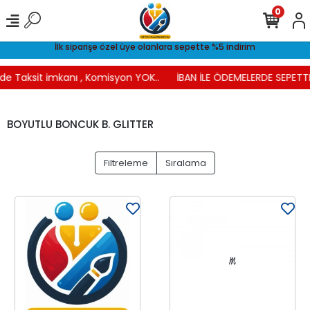
0
İlk siparişe özel üye olanlara sepette %5 indirim
e Taksit imkanı , Komisyon YOK..
İBAN İLE ÖDEMELERDE SEPETTE 
BOYUTLU BONCUK B. GLITTER
Filtreleme
Sıralama