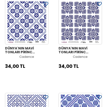
DÜNYA'NIN MAVİ
DÜNYA'NIN MAVİ
TONLARI PİRİNÇ
TONLARI PİRİNÇ
KOLEKSİYON BEYAZ
KOLEKSİYON BEYAZ
Cadence
Cadence
ZEMİN K-045 30X30
ZEMİN K-044 30X30
34,00 TL
34,00 TL