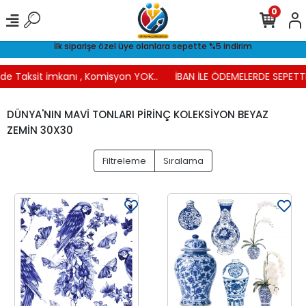
0
İlk siparişe özel üye olanlara sepette %5 indirim
e Taksit imkanı , Komisyon YOK..
İBAN İLE ÖDEMELERDE SEPETTE %
DÜNYA'NIN MAVİ TONLARI PİRİNÇ KOLEKSİYON BEYAZ
ZEMİN 30X30
Filtreleme
Sıralama