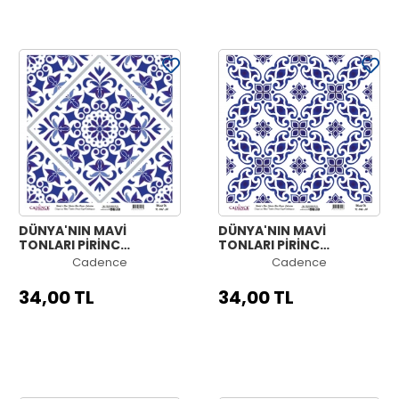
DÜNYA'NIN MAVİ
DÜNYA'NIN MAVİ
TONLARI PİRİNÇ
TONLARI PİRİNÇ
KOLEKSİYON BEYAZ
KOLEKSİYON BEYAZ
Cadence
Cadence
ZEMİN K-047 30X30
ZEMİN K-046 30X30
34,00 TL
34,00 TL