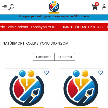
0
İlk siparişe özel üye olanlara sepette %5 indirim
de Taksit imkanı , Komisyon YOK..
İBAN İLE ÖDEMELERDE SEPETTE 
NATÜRMORT KOLEKSİYONU 30X42CM
Filtreleme
Sıralama