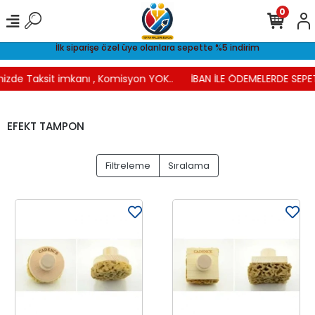
0
İlk siparişe özel üye olanlara sepette %5 indirim
nizde Taksit imkanı , Komisyon YOK..
İBAN İLE ÖDEMELERDE SEPE
EFEKT TAMPON
Filtreleme
Sıralama