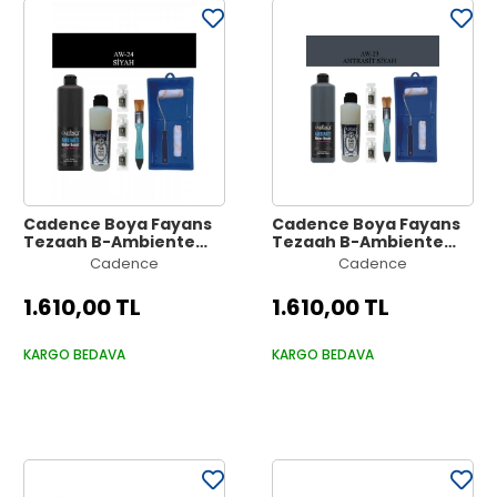
Cadence Boya Fayans
Cadence Boya Fayans
Tezgah B-Ambiente
Tezgah B-Ambiente
Islak Zemin Aw-24
Islak Zemin Aw-23
Cadence
Cadence
Siyah 500Ml Katalizör
Antrasit 500Ml
30Gr MAT Taş Vernik
Katalizör 30Gr MAT Taş
1.610,00 TL
1.610,00 TL
250 Saten Rulo Set
Vernik 250 Saten Rulo
Set
KARGO BEDAVA
KARGO BEDAVA