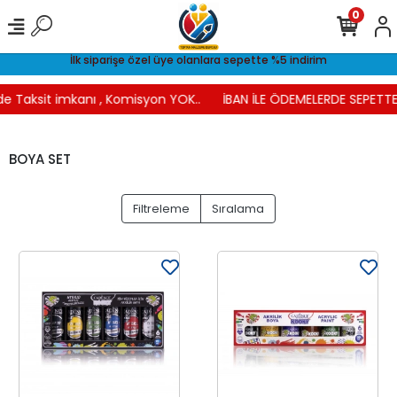
0
İlk siparişe özel üye olanlara sepette %5 indirim
e Taksit imkanı , Komisyon YOK..
İBAN İLE ÖDEMELERDE SEPETTE %
BOYA SET
Filtreleme
Sıralama