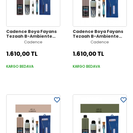
Cadence Boya Fayans
Cadence Boya Fayans
Tezgah B-Ambiente
Tezgah B-Ambiente
Islak Zemin Aw-18
Islak Zemin Aw-17 Vizon
Cadence
Cadence
K.Kahve 500Ml
500Ml Katalizör 30Gr
Katalizör 30Gr MAT Taş
MAT Taş Vernik 250
1.610,00 TL
1.610,00 TL
Vernik 250 Saten Rulo
Saten Rulo Set
Set
KARGO BEDAVA
KARGO BEDAVA