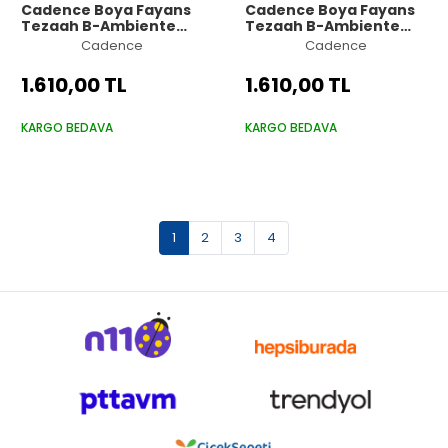
Cadence Boya Fayans
Cadence Boya Fayans
Tezgah B-Ambiente
Tezgah B-Ambiente
Islak Zemin Aw-12
Islak Zemin Aw-11
Cadence
Cadence
Küfyeşil 500Ml
Fresco 500Ml Katalizör
Katalizör 30Gr MAT Taş
30Gr MAT Taş Vernik
1.610,00 TL
1.610,00 TL
Vernik 250 Saten Rulo
250 Saten Rulo Set
Set
KARGO BEDAVA
KARGO BEDAVA
1
2
3
4