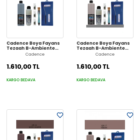
Cadence Boya Fayans
Cadence Boya Fayans
Tezgah B-Ambiente
Tezgah B-Ambiente
Islak Zemin Aw-20
Islak Zemin Aw-19
Cadence
Cadence
KoyuArd Gri 500Ml
VizonGri 500Ml
Katalizör 30Gr MAT Taş
Katalizör 30Gr MAT Taş
1.610,00 TL
1.610,00 TL
Vernik 250 Saten Rulo
Vernik 250 Saten Rulo
Set
Set
KARGO BEDAVA
KARGO BEDAVA