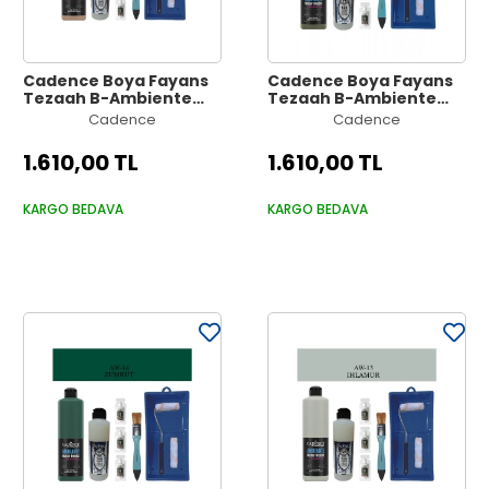
Cadence Boya Fayans
Cadence Boya Fayans
Tezgah B-Ambiente
Tezgah B-Ambiente
Islak Zemin Aw-16
Islak Zemin Aw-15 Ceviz
Cadence
Cadence
Karton 500Ml Katalizör
500Ml Katalizör 30Gr
30Gr MAT Taş Vernik
MAT Taş Vernik 250
1.610,00 TL
1.610,00 TL
250 Saten Rulo Set
Saten Rulo Set
KARGO BEDAVA
KARGO BEDAVA