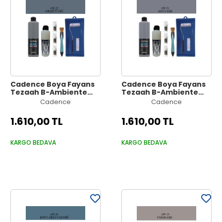
Cadence Boya Fayans
Cadence Boya Fayans
Tezgah B-Ambiente
Tezgah B-Ambiente
Islak Zemin Aw-22
Islak Zemin Aw-21 Koyu
Cadence
Cadence
Grafiti Gri 500Ml
Gri 500Ml Katalizör
Katalizör 30Gr MAT Taş
30Gr MAT Taş Vernik
1.610,00 TL
1.610,00 TL
Vernik 250 Saten Rulo
250 Saten Rulo Set
Set
KARGO BEDAVA
KARGO BEDAVA