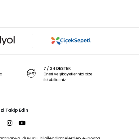
7 / 24 DESTEK
ya
Öneri ve şikayetlerinizi bize
iletebilirsiniz.
izi Takip Edin
ampanya, duyuru, bilgilendirmelerden e-posta