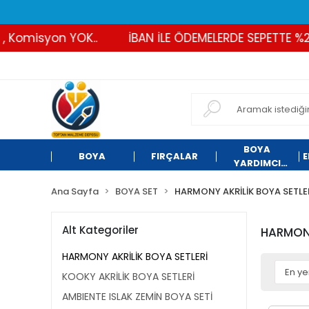
Komisyon YOK..
İBAN İLE ÖDEMELERDE SEPETTE %2 İN
BOYA
BOYA
FIRÇALAR
E
YARDIMCI
ÜRÜNLER
Ana Sayfa
BOYA SET
HARMONY AKRİLİK BOYA SETLE
Alt Kategoriler
HARMONY
HARMONY AKRİLİK BOYA SETLERİ
KOOKY AKRİLİK BOYA SETLERİ
AMBIENTE ISLAK ZEMİN BOYA SETİ