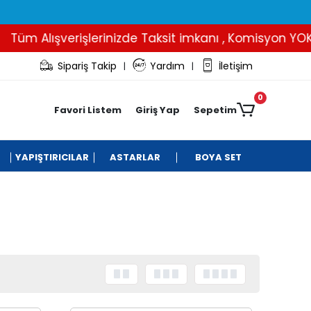
üm Alışverişlerinizde Taksit imkanı , Komisyon YOK..
Sipariş Takip
Yardım
İletişim
|
|
0
Favori Listem
Giriş Yap
Sepetim
YAPIŞTIRICILAR
ASTARLAR
BOYA SET