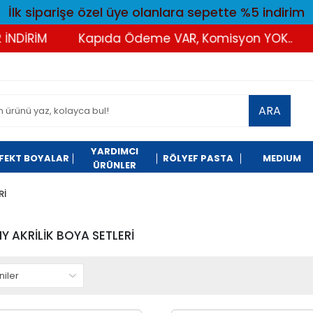
İlk siparişe özel üye olanlara sepette %5 indirim
DİRİM
Kapıda Ödeme VAR, Komisyon YOK..
T
ARA
YARDIMCI
FEKT BOYALAR
RÖLYEF PASTA
MEDIUM
ÜRÜNLER
Rİ
 AKRİLİK BOYA SETLERİ