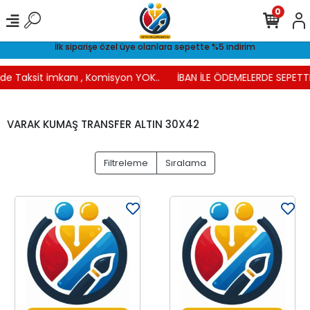
0
İlk siparişe özel üye olanlara sepette %5 indirim
e Taksit imkanı , Komisyon YOK..
İBAN İLE ÖDEMELERDE SEPETTE 
VARAK KUMAŞ TRANSFER ALTIN 30X42
Filtreleme
Sıralama