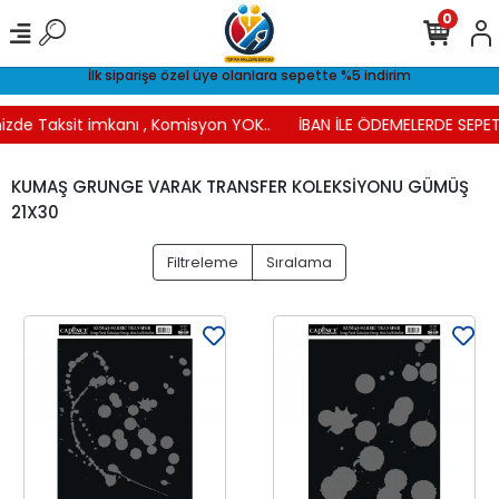
0
İlk siparişe özel üye olanlara sepette %5 indirim
izde Taksit imkanı , Komisyon YOK..
İBAN İLE ÖDEMELERDE SEPETT
KUMAŞ GRUNGE VARAK TRANSFER KOLEKSİYONU GÜMÜŞ
21X30
Filtreleme
Sıralama