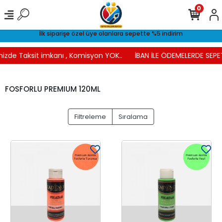
0
İlk siparişe özel üye olanlara sepette %5 indirim
nizde Taksit imkanı , Komisyon YOK..
İBAN İLE ÖDEMELERDE SEPET
FOSFORLU PREMIUM 120ML
Filtreleme
Sıralama