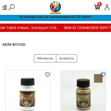
0
İlk siparişe özel üye olanlara sepette %5 indirim
de Taksit imkanı , Komisyon YOK..
İBAN İLE ÖDEMELERDE SEPETTE
MUM BOYASI
Filtreleme
Sıralama