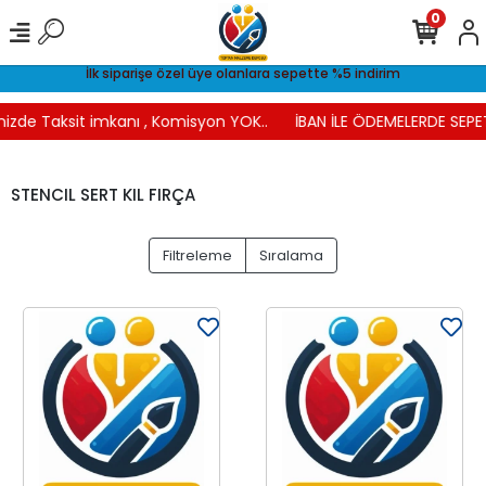
0
İlk siparişe özel üye olanlara sepette %5 indirim
nizde Taksit imkanı , Komisyon YOK..
İBAN İLE ÖDEMELERDE SEPET
STENCIL SERT KIL FIRÇA
Filtreleme
Sıralama