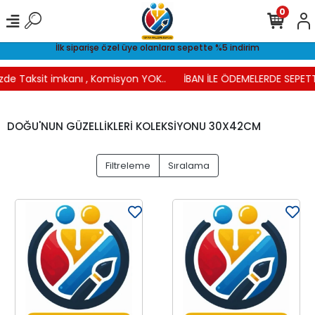
0
İlk siparişe özel üye olanlara sepette %5 indirim
zde Taksit imkanı , Komisyon YOK..
İBAN İLE ÖDEMELERDE SEPETTE
DOĞU'NUN GÜZELLİKLERİ KOLEKSİYONU 30X42CM
Filtreleme
Sıralama