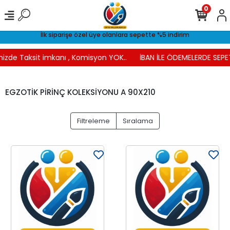
0
İlk siparişe özel üye olanlara sepette %5 indirim
nizde Taksit imkanı , Komisyon YOK..
İBAN İLE ÖDEMELERDE SEPET
EGZOTİK PİRİNÇ KOLEKSİYONU A 90X210
Filtreleme
Sıralama