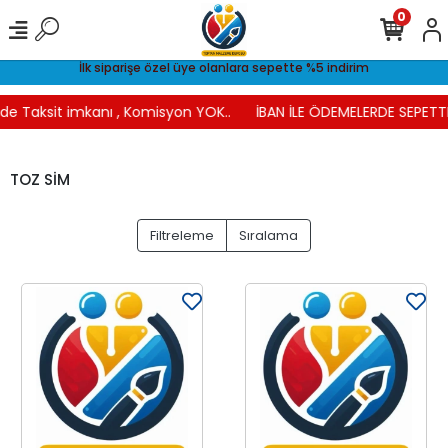
0
İlk siparişe özel üye olanlara sepette %5 indirim
e Taksit imkanı , Komisyon YOK..
İBAN İLE ÖDEMELERDE SEPETTE 
TOZ SİM
Filtreleme
Sıralama