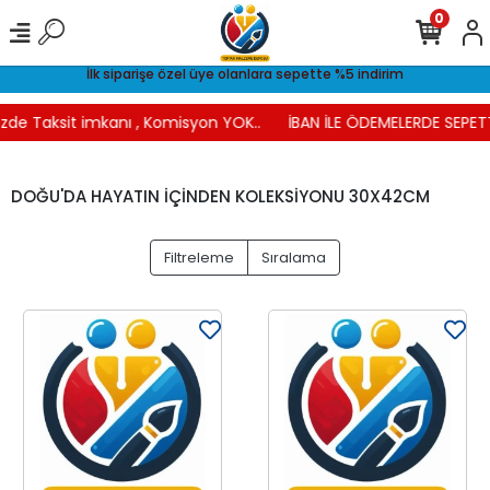
0
İlk siparişe özel üye olanlara sepette %5 indirim
zde Taksit imkanı , Komisyon YOK..
İBAN İLE ÖDEMELERDE SEPETT
DOĞU'DA HAYATIN İÇİNDEN KOLEKSİYONU 30X42CM
Filtreleme
Sıralama