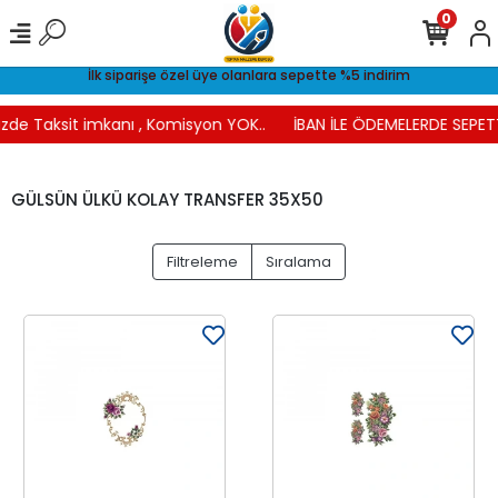
0
İlk siparişe özel üye olanlara sepette %5 indirim
izde Taksit imkanı , Komisyon YOK..
İBAN İLE ÖDEMELERDE SEPETT
GÜLSÜN ÜLKÜ KOLAY TRANSFER 35X50
Filtreleme
Sıralama