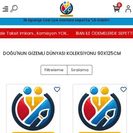
0
İlk siparişe özel üye olanlara sepette %5 indirim
e Taksit imkanı , Komisyon YOK..
İBAN İLE ÖDEMELERDE SEPETTE 
DOĞU'NUN GİZEMLİ DÜNYASI KOLEKSİYONU 90X125CM
Filtreleme
Sıralama