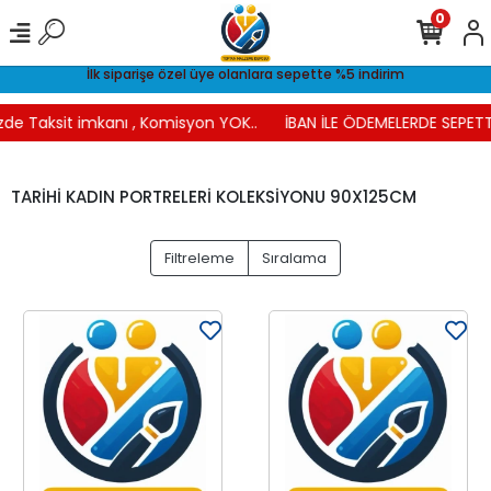
0
İlk siparişe özel üye olanlara sepette %5 indirim
de Taksit imkanı , Komisyon YOK..
İBAN İLE ÖDEMELERDE SEPETTE
TARİHİ KADIN PORTRELERİ KOLEKSİYONU 90X125CM
Filtreleme
Sıralama