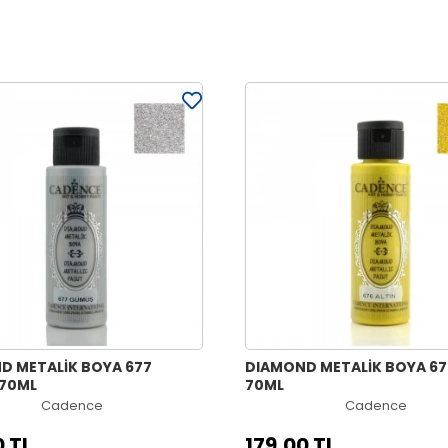
D METALİK BOYA 677
DIAMOND METALİK BOYA 67
70ML
70ML
Cadence
Cadence
0 TL
179,00 TL