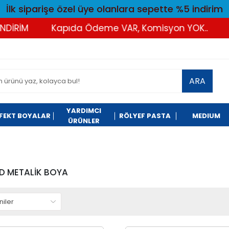
İlk siparişe özel üye olanlara sepette %5 indirim
Kapıda Ödeme VAR, Komisyon YOK..
Tüm Al
ARA
YARDIMCI
FEKT BOYALAR
RÖLYEF PASTA
MEDIUM
ÜRÜNLER
D METALİK BOYA