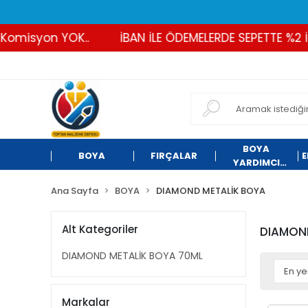
yon YOK..
İBAN İLE ÖDEMELERDE SEPETTE %2 İNDİRİM
BOYA
BOYA
FIRÇALAR
E
YARDIMCI
ÜRÜNLER
Ana Sayfa
BOYA
DIAMOND METALİK BOYA
Alt Kategoriler
DIAMON
DIAMOND METALİK BOYA 70ML
Markalar