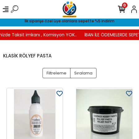
0
İlk siparişe özel üye olanlara sepette %5 indirim
nizde Taksit imkanı , Komisyon YOK..
İBAN İLE ÖDEMELERDE SEPET
KLASİK RÖLYEF PASTA
Filtreleme
Sıralama