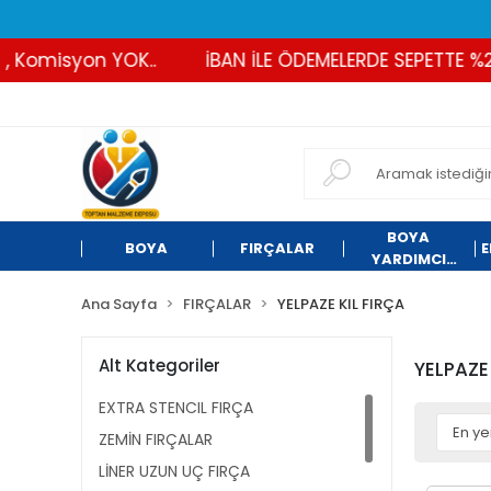
Komisyon YOK..
İBAN İLE ÖDEMELERDE SEPETTE %2 İN
BOYA
BOYA
FIRÇALAR
E
YARDIMCI
ÜRÜNLER
Ana Sayfa
FIRÇALAR
YELPAZE KIL FIRÇA
Alt Kategoriler
YELPAZE 
EXTRA STENCIL FIRÇA
ZEMİN FIRÇALAR
LİNER UZUN UÇ FIRÇA