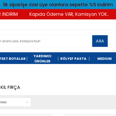
İlk siparişe özel üye olanlara sepette %5 indirim
DİRİM
Kapıda Ödeme VAR, Komisyon YOK..
T
ARA
YARDIMCI
FEKT BOYALAR
RÖLYEF PASTA
MEDIUM
ÜRÜNLER
KIL FIRÇA