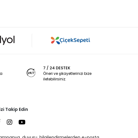
7 / 24 DESTEK
ya
Öneri ve şikayetlerinizi bize
iletebilirsiniz.
izi Takip Edin
ampanya, duyuru, bilgilendirmelerden e-posta