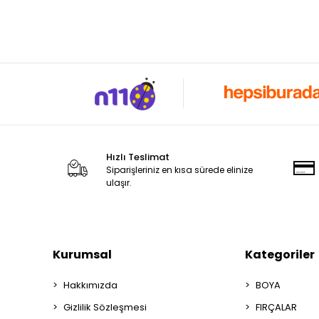
FIRÇA CA-1085
DAL FIRÇA SERİSİ CA-1994
SÜNGER FIRÇA CA-906
CHALKY & WAX FIRÇA
CADENCE PROFESYONEL ESKİTME
FIRÇASI
ESKİTME FIRÇALAR
Hızlı Teslimat
Siparişleriniz en kısa sürede elinize
ulaşır.
Kurumsal
Kategoriler
Hakkımızda
BOYA
Gizlilik Sözleşmesi
FIRÇALAR