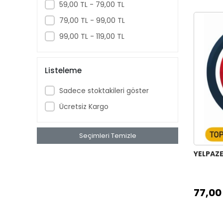
59,00 TL - 79,00 TL
ALTIN SENTETİK ZEMİN FIRÇA
İPEK BORDO ZEMİN FIRÇA
79,00 TL - 99,00 TL
EKO YEŞİL ZEMİN FIRÇA
99,00 TL - 119,00 TL
EKONOMİK ZEMİN FIRÇA
KEDİ DİLİ FIRÇA BEYAZ
Listeleme
ONE STROKE BEYAZ FIRÇA
Sadece stoktakileri göster
ONE STROKE YAN KESİK FIRÇA
Ücretsiz Kargo
ONE STROKE SARI UÇ FIRÇA
KEDİ DİLİ FIRÇA CA-1088
DAL FIRÇA LİNER
Seçimleri Temizle
DİĞER FIRÇALAR
YELPAZE
KIRBAÇ FIRÇA
TARAK FIRÇA ALTIN SENTETİK UÇ
77,00
VARAK FIRÇASI
TURNET FIRÇASI
CADENCE DESENLİ ONE STROKE