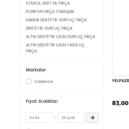
STENCIL SERT KIL FIRÇA
PONPON FIRÇA YUMUŞAK
SAMUR SENTETİK SİVRİ UÇ FIRÇA
SENTETİK SİVRİ UÇ FIRÇA
ALTIN SENTETİK UZUN SİVRİ UÇ FIRÇA
ALTIN SENTETİK UZUN YASSI UÇ
FIRÇA
İPEK YELPAZE FIRÇA
YELPAZE KIL FIRÇA
Markalar
ÖKÜZ KULAĞI TÜYÜ FIRÇA
YELPAZE
Cadence
YAĞLI BOYA KIL FIRÇA SİVRİ UÇ
YAĞLI BOYA KIL FIRÇA YASSI UÇ
Fiyat Aralıkları
FIRÇA TAKIM & SETLER
83,00
CADENCE DESENLİ ONE STROKE
FIRÇA
-
İPEK SARI ZEMİN FIRÇA