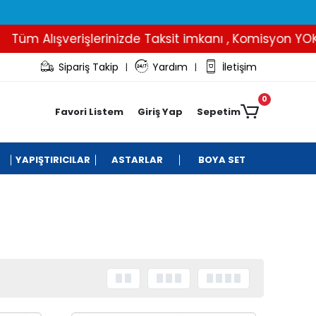
üm Alışverişlerinizde Taksit imkanı , Komisyon YOK..
Sipariş Takip
Yardım
İletişim
|
|
0
Favori Listem
Giriş Yap
Sepetim
YAPIŞTIRICILAR
ASTARLAR
BOYA SET