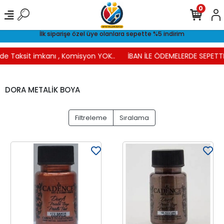
0
İlk siparişe özel üye olanlara sepette %5 indirim
e Taksit imkanı , Komisyon YOK..
İBAN İLE ÖDEMELERDE SEPETTE 
DORA METALİK BOYA
Filtreleme
Sıralama