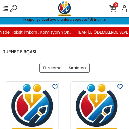
0
İlk siparişe özel üye olanlara sepette %5 indirim
nizde Taksit imkanı , Komisyon YOK..
İBAN İLE ÖDEMELERDE SEPET
TURNET FIRÇASI
Filtreleme
Sıralama