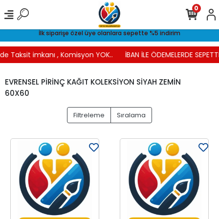
0
İlk siparişe özel üye olanlara sepette %5 indirim
e Taksit imkanı , Komisyon YOK..
İBAN İLE ÖDEMELERDE SEPETTE 
EVRENSEL PİRİNÇ KAĞIT KOLEKSİYON SİYAH ZEMİN
60X60
Filtreleme
Sıralama