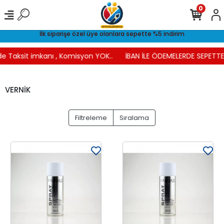
0
İlk siparişe özel üye olanlara sepette %5 indirim
 Taksit imkanı , Komisyon YOK..
İBAN İLE ÖDEMELERDE SEPETTE %
VERNİK
Filtreleme
Sıralama