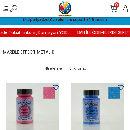
0
İlk siparişe özel üye olanlara sepette %5 indirim
zde Taksit imkanı , Komisyon YOK..
İBAN İLE ÖDEMELERDE SEPETTE
MARBLE EFFECT METALİK
Filtreleme
Sıralama