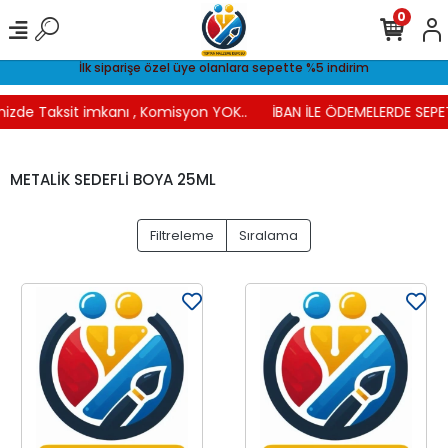
0
İlk siparişe özel üye olanlara sepette %5 indirim
nizde Taksit imkanı , Komisyon YOK..
İBAN İLE ÖDEMELERDE SEPET
METALİK SEDEFLİ BOYA 25ML
Filtreleme
Sıralama