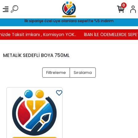
0
İlk siparişe özel üye olanlara sepette %5 indirim
nizde Taksit imkanı , Komisyon YOK..
İBAN İLE ÖDEMELERDE SEPE
METALİK SEDEFLİ BOYA 750ML
Filtreleme
Sıralama