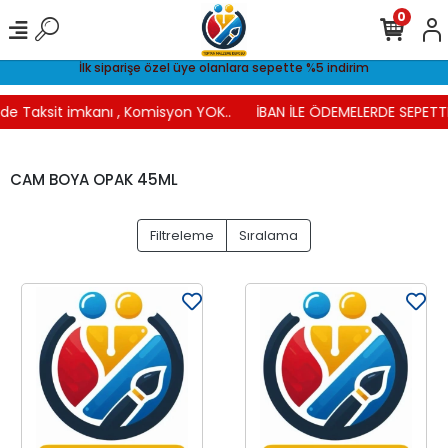
0
İlk siparişe özel üye olanlara sepette %5 indirim
de Taksit imkanı , Komisyon YOK..
İBAN İLE ÖDEMELERDE SEPETTE 
CAM BOYA OPAK 45ML
Filtreleme
Sıralama