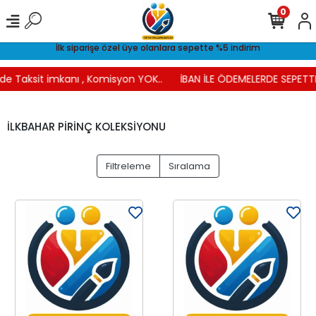
0
İlk siparişe özel üye olanlara sepette %5 indirim
e Taksit imkanı , Komisyon YOK..
İBAN İLE ÖDEMELERDE SEPETTE 
İLKBAHAR PİRİNÇ KOLEKSİYONU
Filtreleme
Sıralama