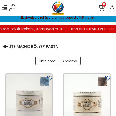
0
İlk siparişe özel üye olanlara sepette %5 indirim
nizde Taksit imkanı , Komisyon YOK..
İBAN İLE ÖDEMELERDE SEPET
HI-LİTE MAGIC RÖLYEF PASTA
Filtreleme
Sıralama