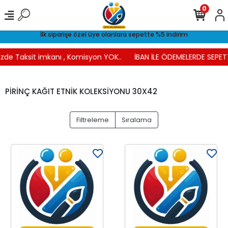
0
İlk siparişe özel üye olanlara sepette %5 indirim
zde Taksit imkanı , Komisyon YOK..
İBAN İLE ÖDEMELERDE SEPETT
PİRİNÇ KAĞIT ETNİK KOLEKSİYONU 30X42
Filtreleme
Sıralama