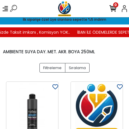
0
İlk siparişe özel üye olanlara sepette %5 indirim
izde Taksit imkanı , Komisyon YOK..
İBAN İLE ÖDEMELERDE SEPETT
AMBIENTE SUYA DAY. MET. AKR. BOYA 250ML
Filtreleme
Sıralama