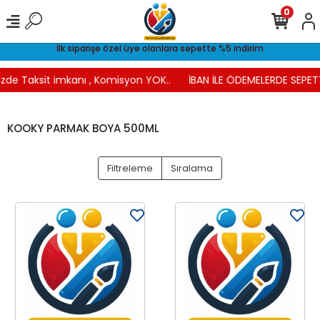
0
İlk siparişe özel üye olanlara sepette %5 indirim
zde Taksit imkanı , Komisyon YOK..
İBAN İLE ÖDEMELERDE SEPETT
KOOKY PARMAK BOYA 500ML
Filtreleme
Sıralama