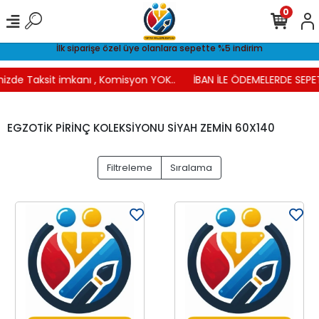
0
İlk siparişe özel üye olanlara sepette %5 indirim
nizde Taksit imkanı , Komisyon YOK..
İBAN İLE ÖDEMELERDE SEPET
EGZOTİK PİRİNÇ KOLEKSİYONU SİYAH ZEMİN 60X140
Filtreleme
Sıralama