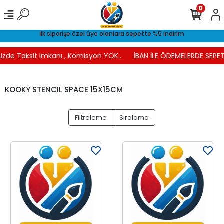
0
İlk siparişe özel üye olanlara sepette %5 indirim
izde Taksit imkanı , Komisyon YOK..
İBAN İLE ÖDEMELERDE SEPETT
KOOKY STENCIL SPACE 15X15CM
Filtreleme
Sıralama