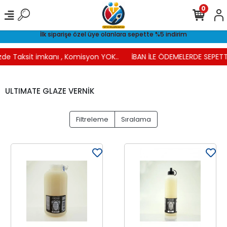
0
İlk siparişe özel üye olanlara sepette %5 indirim
de Taksit imkanı , Komisyon YOK..
İBAN İLE ÖDEMELERDE SEPETTE
ULTIMATE GLAZE VERNİK
Filtreleme
Sıralama